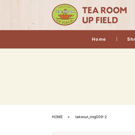
Home
Sh
HOME
takeout_img009-2