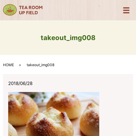
メ
takeout_img008
HOME
takeout_img008
2018/06/28