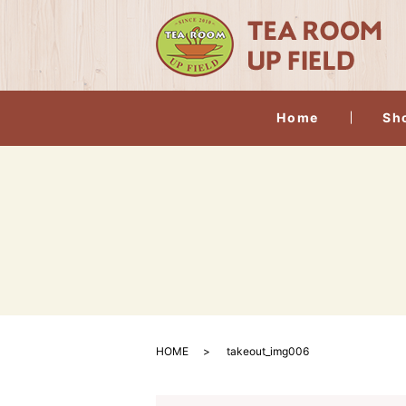
Home
Sh
HOME
takeout_img006