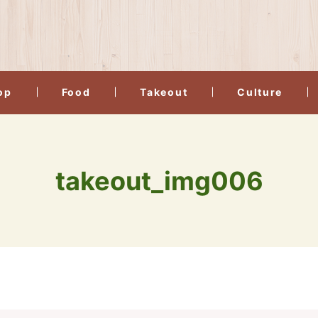
op
Food
Takeout
Culture
takeout_img006