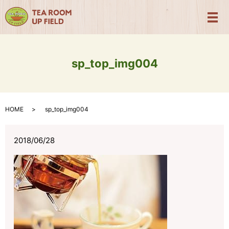
メ
sp_top_img004
HOME
sp_top_img004
2018/06/28