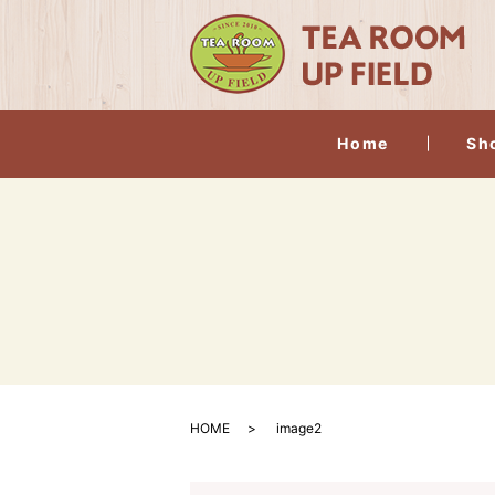
Home
Sh
HOME
image2