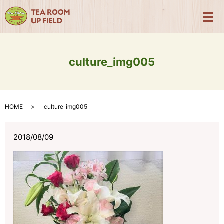
メ
culture_img005
HOME
culture_img005
2018/08/09